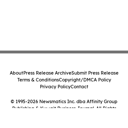
About
Press Release Archive
Submit Press Release
Terms & Conditions
Copyright/DMCA Policy
Privacy Policy
Contact
© 1995-2026 Newsmatics Inc. dba Affinity Group
Publishing & Kuwait Business Journal. All Rights
Reserved.
Cookie Settings / Your Privacy Choices