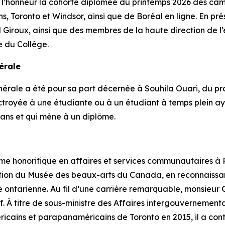
 l’honneur la cohorte diplômée du printemps 2026 des cam
, Toronto et Windsor, ainsi que de Boréal en ligne. En pr
el Giroux, ainsi que des membres de la haute direction de 
e du Collège.
érale
rale a été pour sa part décernée à Souhila Ouari, du pr
t octroyée à une étudiante ou à un étudiant à temps plein 
ans et qui mène à un diplôme.
e honorifique en affaires et services communautaires à P
ration du Musée des beaux-arts du Canada, en reconnaissa
 ontarienne. Au fil d’une carrière remarquable, monsieur 
. À titre de sous-ministre des Affaires intergouvernementa
cains et parapanaméricains de Toronto en 2015, il a contr