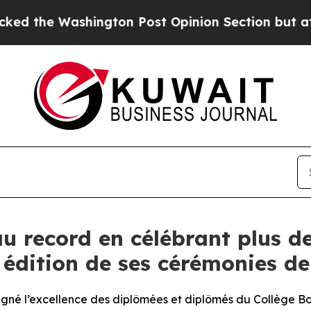
gton Post Opinion Section but at Least he's out
au record en célébrant plus d
e édition de ses cérémonies d
ligné l’excellence des diplômées et diplômés du Collège Bo