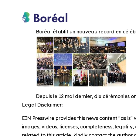
Boréal établit un nouveau record en céléb
Depuis le 12 mai dernier, dix cérémonies o
Legal Disclaimer:
EIN Presswire provides this news content "as is" 
images, videos, licenses, completeness, legality, o
related to this article, kindly contact the author