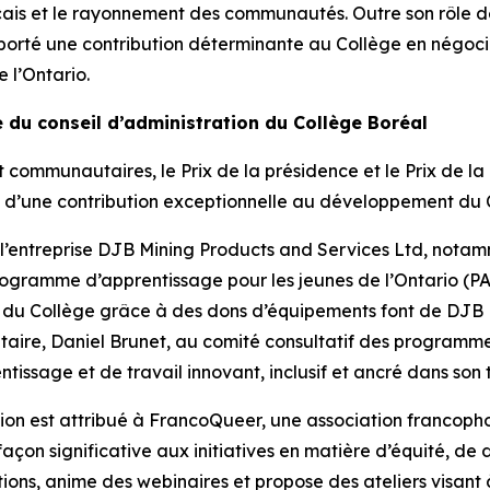
çais et le rayonnement des communautés. Outre son rôle de 
apporté une contribution déterminante au Collège en négo
 l’Ontario.
e du conseil d’administration du Collège Boréal
communautaires, le Prix de la présidence et le Prix de la
e d’une contribution exceptionnelle au développement du
à l’entreprise DJB Mining Products and Services Ltd, notam
rogramme d’apprentissage pour les jeunes de l’Ontario (PA
s du Collège grâce à des dons d’équipements font de DJB 
iétaire, Daniel Brunet, au comité consultatif des program
ssage et de travail innovant, inclusif et ancré dans son te
ation est attribué à FrancoQueer, une association franco
n significative aux initiatives en matière d’équité, de di
ns, anime des webinaires et propose des ateliers visant à s