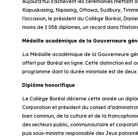
Aujourd’hui s’achèvent les cérémonies mettant à
Kapuskasing, Nipissing, Ottawa, Sudbury, Timmins
l’occasion, le président du Collège Boréal, Dani
moins de 1 058 diplômes, un record dans l’histoir
Médaille académique de la Gouverneure gén
La Médaille académique de la Gouverneure géné
offert par Boréal en ligne. Cette distinction es
programme dont la durée minimale est de deux 
Diplôme honorifique
Le Collège Boréal décerne cette année un diplôm
Corporation et président du conseil d’administ
bien commun, de la culture et de la francophonie
des secteurs public, communautaire et corporatif
puis sous-ministre responsable des Jeux panaméri