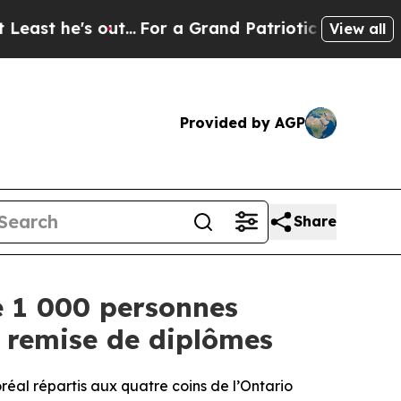
...
For a Grand Patriotic Bargain Democrats En
View all
Provided by AGP
Share
e 1 000 personnes
e remise de diplômes
réal répartis aux quatre coins de l’Ontario