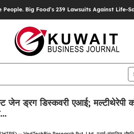
e. Big Food’s 239 Lawsuits Against Life-Saving Po
 जेन ड्रग डिस्कवरी एआई; मल्टीथेरेपी क
े…
-- VedTechBio Research Pvt. Ltd., एआई-संचालित औषधि खोज में 