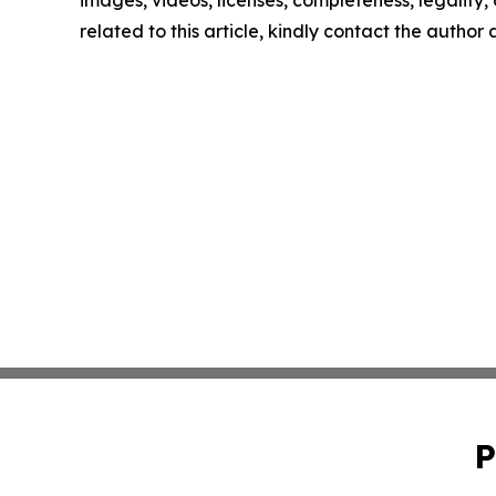
images, videos, licenses, completeness, legality, o
related to this article, kindly contact the author
P