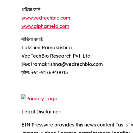
अधिक जानें:
www.vedtechbio.com
www.alphameld.com
मीडिया संपर्क:
Lakshmi Ramakrishna
VedTechBio Research Pvt. Ltd.
ईमेल: lramakrishna@vedtechbio.com
फ़ोन: +91-9176940015
Legal Disclaimer:
EIN Presswire provides this news content "as is" 