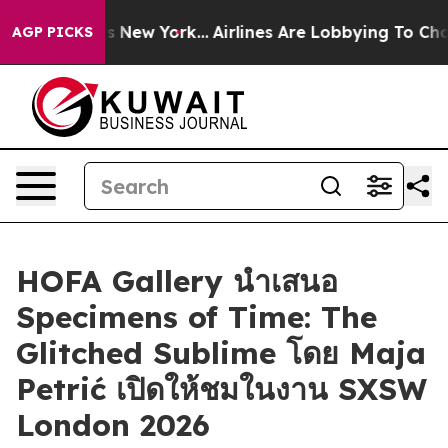
s CBS News New York...
Airlines Are Lobbying To Change
AGP PICKS
HOFA Gallery นำเสนอ
Specimens of Time: The
Glitched Sublime โดย Maja
Petrić เปิดให้ชมในงาน SXSW
London 2026