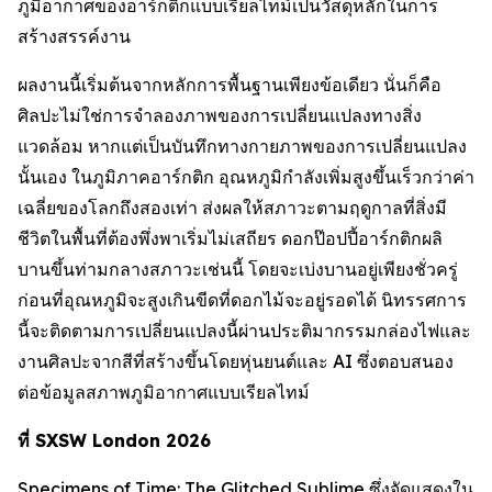
ภูมิอากาศของอาร์กติกแบบเรียลไทม์เป็นวัสดุหลักในการ
สร้างสรรค์งาน
ผลงานนี้เริ่มต้นจากหลักการพื้นฐานเพียงข้อเดียว นั่นก็คือ
ศิลปะไม่ใช่การจำลองภาพของการเปลี่ยนแปลงทางสิ่ง
แวดล้อม หากแต่เป็นบันทึกทางกายภาพของการเปลี่ยนแปลง
นั้นเอง ในภูมิภาคอาร์กติก อุณหภูมิกำลังเพิ่มสูงขึ้นเร็วกว่าค่า
เฉลี่ยของโลกถึงสองเท่า ส่งผลให้สภาวะตามฤดูกาลที่สิ่งมี
ชีวิตในพื้นที่ต้องพึ่งพาเริ่มไม่เสถียร ดอกป๊อปปี้อาร์กติกผลิ
บานขึ้นท่ามกลางสภาวะเช่นนี้ โดยจะเบ่งบานอยู่เพียงชั่วครู่
ก่อนที่อุณหภูมิจะสูงเกินขีดที่ดอกไม้จะอยู่รอดได้ นิทรรศการ
นี้จะติดตามการเปลี่ยนแปลงนี้ผ่านประติมากรรมกล่องไฟและ
งานศิลปะจากสีที่สร้างขึ้นโดยหุ่นยนต์และ AI ซึ่งตอบสนอง
ต่อข้อมูลสภาพภูมิอากาศแบบเรียลไทม์
ที่ SXSW London 2026
Specimens of Time: The Glitched Sublime
ซึ่งจัดแสดงใน