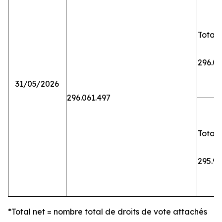
Total 
296.06
31/05/2026
296.061.497
Total 
295.9
*Total net = nombre total de droits de vote attachés